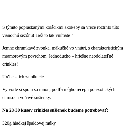
S týmito popraskanými koláčikmi akokeby sa vrece roztrhlo túto
vianočnú sezónu! Tiež to tak vnímate ?
Jemne chrumkavé zvonka, mäkučké vo vnútri, s charakteristickým
mramorovým povrchom. Jednoducho – hriešne neodolateľné
crinkles!
Určite si ich zamilujete.
Vytvorte si spolu so mnou, podľa môjho recepu po exotických
citrusoch voňavé sušienky.
Na 28-30 kusov crinkles sušienok budeme potrebovať:
320g hladkej špaldovej múky