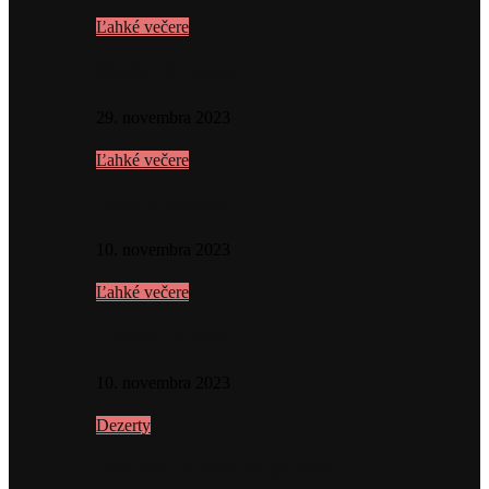
Ľahké večere
Batátové Tapas
29. novembra 2023
Ľahké večere
Poké s lososom
10. novembra 2023
Ľahké večere
Quinoa placky
10. novembra 2023
Dezerty
Sezónna celozrnná galetka