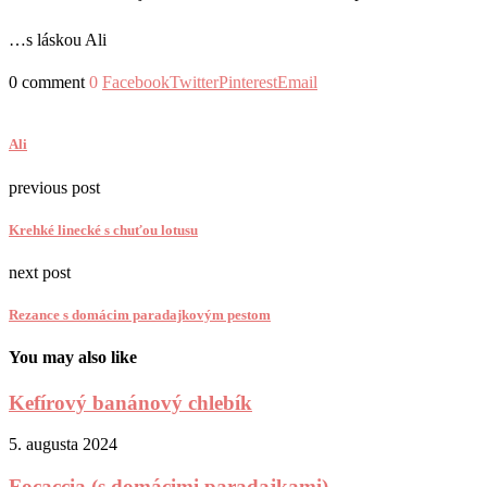
…s láskou Ali
0 comment
0
Facebook
Twitter
Pinterest
Email
Ali
previous post
Krehké linecké s chuťou lotusu
next post
Rezance s domácim paradajkovým pestom
You may also like
Kefírový banánový chlebík
5. augusta 2024
Focaccia (s domácimi paradajkami)