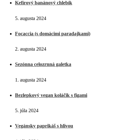
Kefírový banánový chlebík
5. augusta 2024
Focaccia (s domácimi paradajkami)
2. augusta 2024
Sezónna celozrnná galetka
1. augusta 2024
Bezlepkový vegan koláčik s figami
5. júla 2024
Vegánsky paprikáš s hlivou