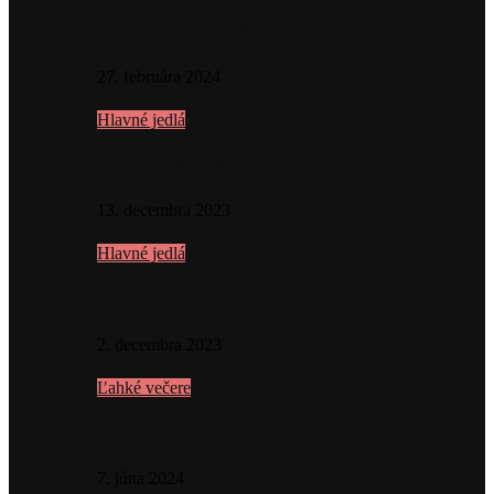
Kôprový prívarok s cukinou
27. februára 2024
Hlavné jedlá
Rezance s domácim paradajkovým pestom
13. decembra 2023
Hlavné jedlá
Šalát z belugy
2. decembra 2023
Ľahké večere
Osviežujúci šalát z čerešní
7. júna 2024