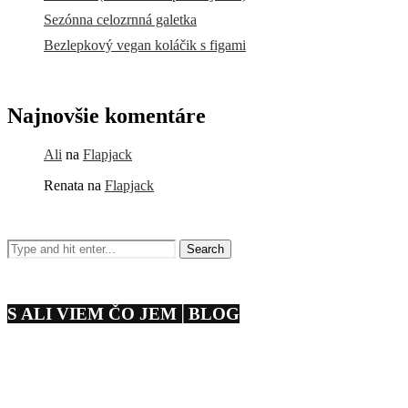
Sezónna celozrnná galetka
Bezlepkový vegan koláčik s figami
Najnovšie komentáre
Ali
na
Flapjack
Renata
na
Flapjack
S ALI VIEM ČO JEM│BLOG