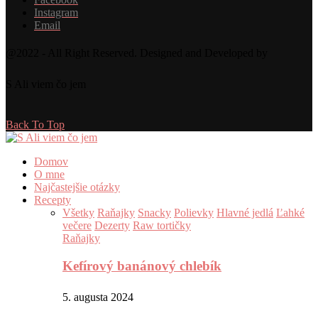
Instagram
Email
@2022 - All Right Reserved. Designed and Developed by
S Ali viem čo jem
Back To Top
Domov
O mne
Najčastejšie otázky
Recepty
Všetky
Raňajky
Snacky
Polievky
Hlavné jedlá
Ľahké
večere
Dezerty
Raw tortičky
Raňajky
Kefírový banánový chlebík
5. augusta 2024