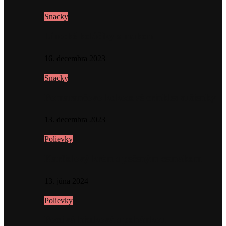
Snacky
Linecké koláčiky s makom
16. decembra 2023
Snacky
Pomarančovo kokosové crinkles sušienky
13. decembra 2023
Polievky
Karfiolový krém s pečeným cesnakom
13. júna 2024
Polievky
Poctivá hŕstková s pohánkou