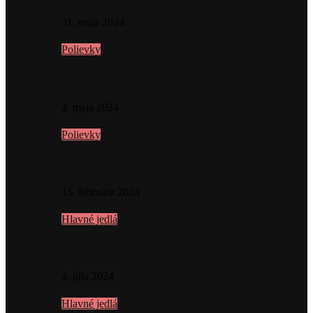
31. mája 2024
Polievky
Hráškovo mätový krém
2. mája 2024
Polievky
Feniklový krém s hráškom
15. februára 2024
Hlavné jedlá
Vegánsky paprikáš s hlivou
4. júla 2024
Hlavné jedlá