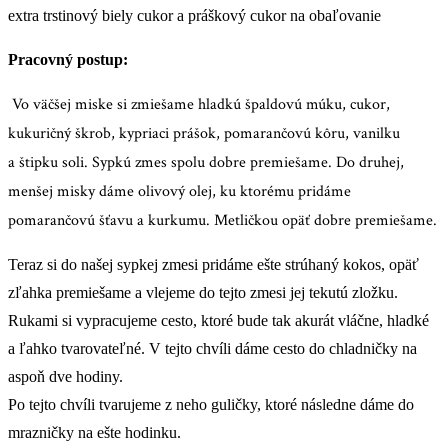
extra trstinový biely cukor a práškový cukor na obaľovanie
Pracovný postup:
Vo väčšej miske si zmiešame hladkú špaldovú múku, cukor,
kukuričný
škrob, kypriaci prášok, pomarančovú kôru, vanilku
a štipku soli. Sypkú
zmes spolu dobre premiešame.
Do druhej,
menšej misky dáme olivový olej, ku ktorému
pridáme
pomarančovú šťavu a kurkumu. Metličkou opäť dobre premiešame.
Teraz si do našej sypkej zmesi pridáme ešte strúhaný kokos, opäť
zľahka premiešame a vlejeme do tejto zmesi jej tekutú zložku.
Rukami si vypracujeme cesto, ktoré bude tak akurát vláčne, hladké
a ľahko tvarovateľné. V tejto chvíli dáme cesto do chladničky na
aspoň dve hodiny.
Po tejto chvíli tvarujeme z neho guličky, ktoré následne dáme do
mrazničky na ešte hodinku.