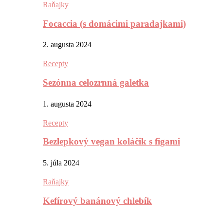
Raňajky
Focaccia (s domácimi paradajkami)
2. augusta 2024
Recepty
Sezónna celozrnná galetka
1. augusta 2024
Recepty
Bezlepkový vegan koláčik s figami
5. júla 2024
Raňajky
Kefírový banánový chlebík