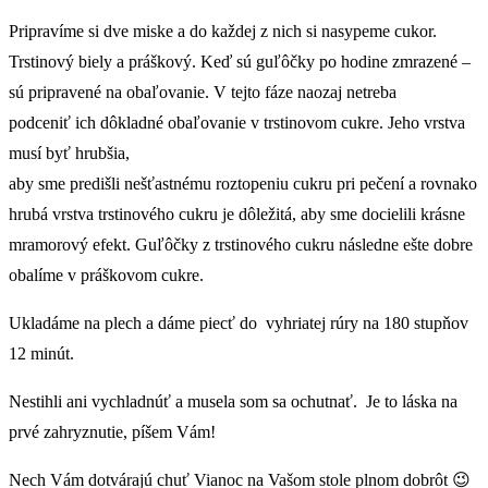
Pripravíme si dve miske a do každej z nich si nasypeme cukor.
Trstinový biely a práškový. Keď sú guľôčky po hodine zmrazené –
sú pripravené na obaľovanie. V tejto fáze naozaj netreba
podceniť ich dôkladné obaľovanie v trstinovom cukre. Jeho vrstva
musí byť hrubšia,
aby sme predišli nešťastnému roztopeniu cukru pri pečení a rovnako
hrubá vrstva trstinového cukru je dôležitá, aby sme docielili krásne
mramorový efekt. Guľôčky z trstinového cukru následne ešte dobre
obalíme v práškovom cukre.
Ukladáme na plech a dáme piecť do vyhriatej rúry na 180 stupňov
12 minút.
Nestihli ani vychladnúť a musela som sa ochutnať. Je to láska na
prvé zahryznutie, píšem Vám!
Nech Vám dotvárajú chuť Vianoc na Vašom stole plnom dobrôt 😉