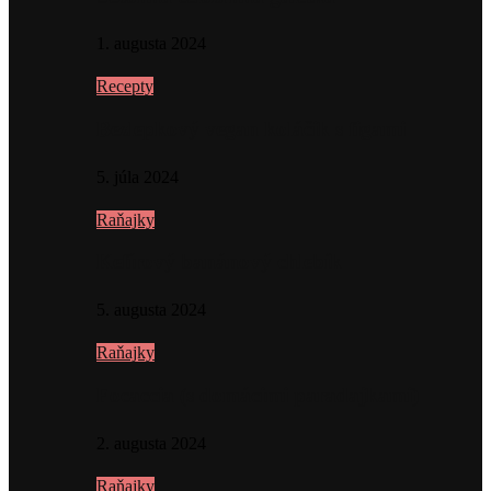
1. augusta 2024
Recepty
Bezlepkový vegan koláčik s figami
5. júla 2024
Raňajky
Kefírový banánový chlebík
5. augusta 2024
Raňajky
Focaccia (s domácimi paradajkami)
2. augusta 2024
Raňajky