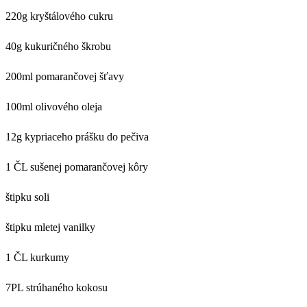
220g kryštálového cukru
40g kukuričného škrobu
200ml pomarančovej šťavy
100ml olivového oleja
12g kypriaceho prášku do pečiva
1 ČL sušenej pomarančovej kôry
štipku soli
štipku mletej vanilky
1 ČL kurkumy
7PL strúhaného kokosu