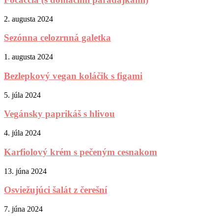
2. augusta 2024
Sezónna celozrnná galetka
1. augusta 2024
Bezlepkový vegan koláčik s figami
5. júla 2024
Vegánsky paprikáš s hlivou
4. júla 2024
Karfiolový krém s pečeným cesnakom
13. júna 2024
Osviežujúci šalát z čerešní
7. júna 2024