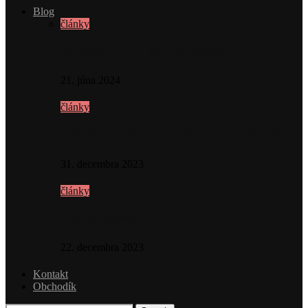
Blog
články
Selfcare žurnál s Ali 1#návyk
21. júna 2024
články
V každom roku a na každom kroku, ži…
31. decembra 2023
články
Merry Merry! ❤
22. decembra 2023
Kontakt
Obchodík