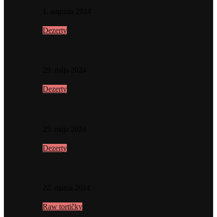
1. augusta 2024
Dezerty
Domáci jahôdkový džem
29. mája 2024
Dezerty
Rebarborový koláč s jahodami
25. mája 2024
Dezerty
Bezlepkový puding z perál
22. marca 2024
Raw tortičky