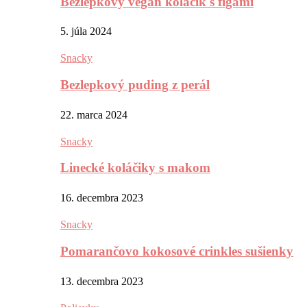
Bezlepkový vegan koláčik s figami
5. júla 2024
Snacky
Bezlepkový puding z perál
22. marca 2024
Snacky
Linecké koláčiky s makom
16. decembra 2023
Snacky
Pomarančovo kokosové crinkles sušienky
13. decembra 2023