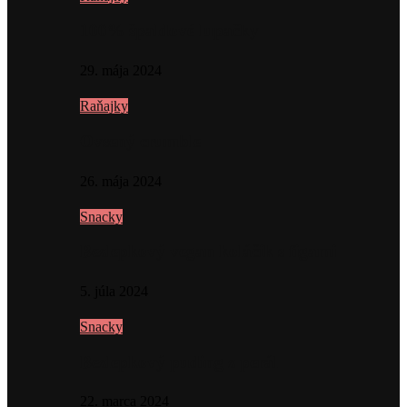
100% špaldové lupačky
29. mája 2024
Raňajky
Ovsený crumble
26. mája 2024
Snacky
Bezlepkový vegan koláčik s figami
5. júla 2024
Snacky
Bezlepkový puding z perál
22. marca 2024