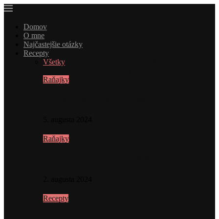
Domov
O mne
Najčastejšie otázky
Recepty
Všetky
Raňajky
Snacky
Polievky
Hlavné jedlá
Ľahké
večere
Dezerty
Raw tortičky
Raňajky
Kefírový banánový chlebík
5. augusta 2024
Raňajky
Focaccia (s domácimi paradajkami)
2. augusta 2024
Recepty
Sezónna celozrnná galetka