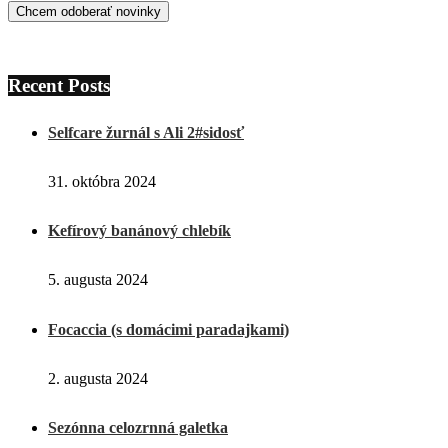
Recent Posts
Selfcare žurnál s Ali 2#sidosť
31. októbra 2024
Kefírový banánový chlebík
5. augusta 2024
Focaccia (s domácimi paradajkami)
2. augusta 2024
Sezónna celozrnná galetka