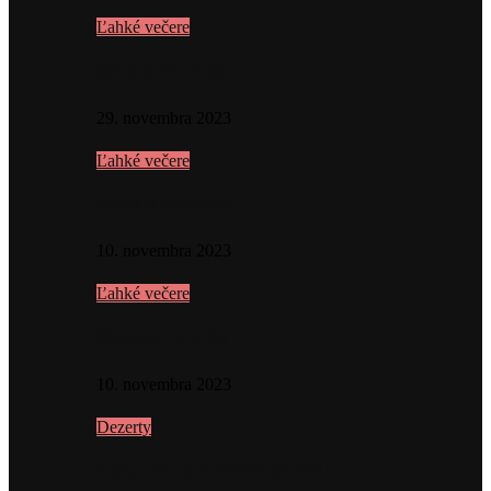
Ľahké večere
Batátové Tapas
29. novembra 2023
Ľahké večere
Poké s lososom
10. novembra 2023
Ľahké večere
Quinoa placky
10. novembra 2023
Dezerty
Sezónna celozrnná galetka