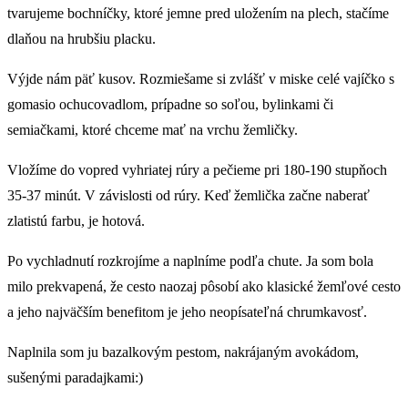
tvarujeme bochníčky, ktoré jemne pred uložením na plech, stačíme
dlaňou na hrubšiu placku.
Výjde nám päť kusov. Rozmiešame si zvlášť v miske celé vajíčko s
gomasio ochucovadlom, prípadne so soľou, bylinkami či
semiačkami, ktoré chceme mať na vrchu žemličky.
Vložíme do vopred vyhriatej rúry a pečieme pri 180-190 stupňoch
35-37 minút. V závislosti od rúry. Keď žemlička začne naberať
zlatistú farbu, je hotová.
Po vychladnutí rozkrojíme a naplníme podľa chute. Ja som bola
milo prekvapená, že cesto naozaj pôsobí ako klasické žemľové cesto
a jeho najväčším benefitom je jeho neopísateľná chrumkavosť.
Naplnila som ju bazalkovým pestom, nakrájaným avokádom,
sušenými paradajkami:)