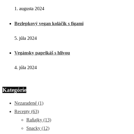
1. augusta 2024
Bezlepkový vegan koláčik s figami
5. júla 2024
Vegánsky paprikáš s hlivou
4. júla 2024
Kategórie
Nezaradené
(1)
Recepty
(63)
Raňajky
(13)
Snacky
(12)