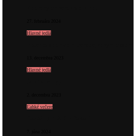
Kôprový prívarok s cukinou
27. februára 2024
Hlavné jedlá
Rezance s domácim paradajkovým pestom
13. decembra 2023
Hlavné jedlá
Šalát z belugy
2. decembra 2023
Ľahké večere
Osviežujúci šalát z čerešní
7. júna 2024