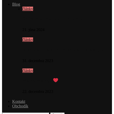
Blog
články
Selfcare žurnál s Ali 1#návyk
21. júna 2024
články
V každom roku a na každom kroku, ži…
31. decembra 2023
články
Merry Merry!
22. decembra 2023
Kontakt
Obchodík