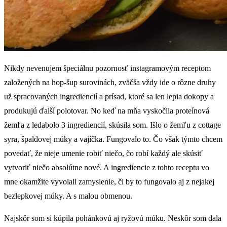
Nikdy nevenujem špeciálnu pozornosť instagramovým receptom
založených na hop-šup surovinách, zväčša vždy ide o rôzne druhy
už spracovaných ingrediencií a prísad, ktoré sa len lepia dokopy a
produkujú ďalší polotovar. No keď na mňa vyskočila proteínová
žemľa z ledabolo 3 ingrediencií, skúsila som. Išlo o žemľu z cottage
syra, špaldovej múky a vajíčka. Fungovalo to. Čo však týmto chcem
povedať, že nieje umenie robiť niečo, čo robí každý ale skúsiť
vytvoriť niečo absolútne nové. A ingrediencie z tohto receptu vo
mne okamžite vyvolali zamyslenie, či by to fungovalo aj z nejakej
bezlepkovej múky. A s malou obmenou.
Najskôr som si kúpila pohánkovú aj ryžovú múku. Neskôr som dala