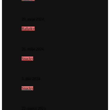
100% špaldové lupačky
29. mája 2024
Raňajky
Ovsený crumble
26. mája 2024
Snacky
Bezlepkový vegan koláčik s figami
5. júla 2024
Snacky
Bezlepkový puding z perál
22. marca 2024