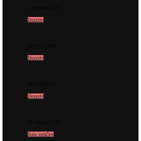
1. augusta 2024
Dezerty
Domáci jahôdkový džem
29. mája 2024
Dezerty
Rebarborový koláč s jahodami
25. mája 2024
Dezerty
Bezlepkový puding z perál
22. marca 2024
Raw tortičky