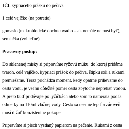
1ČL kypriaceho prášku do pečiva
1 celé vajíčko (na potretie)
gomasio (makrobiotické dochucovadlo – ak nemáte nemusí byť),
semiačka (voliteľné)
Pracovný postup:
Do sklenenej misky si pripravíme ryžovú múku, do ktorej pridáme
tvaroh, celé vajíčko, kypriaci prášok do pečiva, štipku soli a rukami
premiešame. Teraz prichádza moment, kedy opatrne prilievame do
cesta vodu, je veľmi dôležité pomer cesta zbytočne nepreliať vodou.
A preto buď pridávajte po lyžičkách alebo som to namerala podľa
odmerky na 110ml vlažnej vody. Cesto sa nesmie lepiť a zároveň
musí držať konzistentne pokope.
Pripravíme si plech vystlaný papierom na pečenie. Rukami z cesta