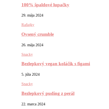
100% špaldové lupačky
29. mája 2024
Raňajky
Ovsený crumble
26. mája 2024
Snacky
Bezlepkový vegan koláčik s figami
5. júla 2024
Snacky
Bezlepkový puding z perál
22. marca 2024