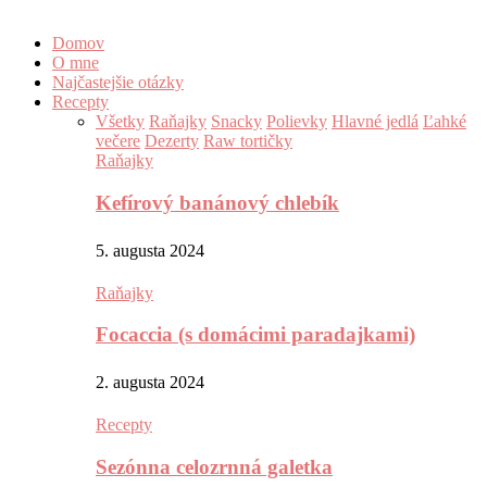
Domov
O mne
Najčastejšie otázky
Recepty
Všetky
Raňajky
Snacky
Polievky
Hlavné jedlá
Ľahké
večere
Dezerty
Raw tortičky
Raňajky
Kefírový banánový chlebík
5. augusta 2024
Raňajky
Focaccia (s domácimi paradajkami)
2. augusta 2024
Recepty
Sezónna celozrnná galetka