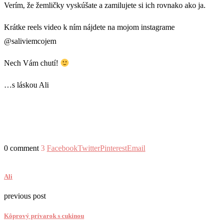
Verím, že žemličky vyskúšate a zamilujete si ich rovnako ako ja.
Krátke reels video k ním nájdete na mojom instagrame
@saliviemcojem
Nech Vám chutí!
…s láskou Ali
0 comment
3
Facebook
Twitter
Pinterest
Email
Ali
previous post
Kôprový prívarok s cukinou