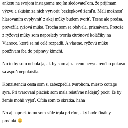
anketu na svojom instagrame mojím sledovateľom, že prijímam
výzvu a skúsim za nich vytvoriť bezlepkovú žemľu. Mali možnosť
hlasovaním ovplyvniť z akej múky budem tvoriť. Tesne ale predsa,
prevažila ryžová múka. Trocha som sa obávala, priznávam. Pretože
z ryžovej múky som naposledy tvorila citrónové koláčiky na
Vianoce, ktoré sa mi celé rozpadli. A vlastne, ryžovú múku
používam iba do prípravy kimchi.
No to by som nebola ja, ak by som aj za cenu nevydareného pokusu
sa aspoň nepokúsila.
Konzistenciu cesta som si zabezpečila tvarohom, miesto cottage
syra. Pri tvarovaní placiek som mala relatívne nádejný pocit, že by
žemle mohli vyjsť. Cítila som to skratka, haha
No aj napriek tomu som stále tŕpla pri rúre, aký bude finálny
produkt