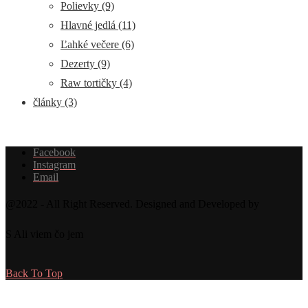
Polievky
(9)
Hlavné jedlá
(11)
Ľahké večere
(6)
Dezerty
(9)
Raw tortičky
(4)
články
(3)
Facebook
Instagram
Email
@2022 - All Right Reserved. Designed and Developed by
S Ali viem čo jem
Back To Top