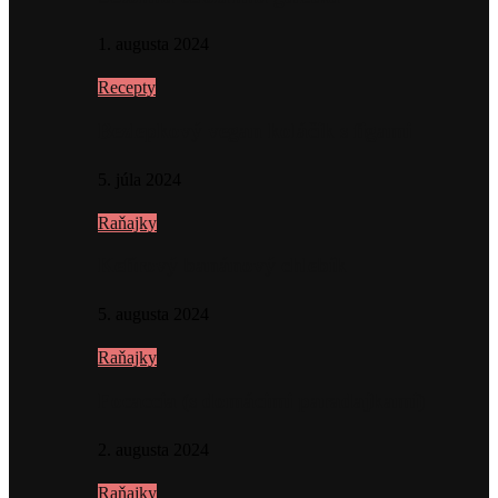
1. augusta 2024
Recepty
Bezlepkový vegan koláčik s figami
5. júla 2024
Raňajky
Kefírový banánový chlebík
5. augusta 2024
Raňajky
Focaccia (s domácimi paradajkami)
2. augusta 2024
Raňajky