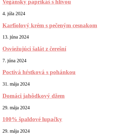
Vegánsky paprikáš s hlivou
4. júla 2024
Karfiolový krém s pečeným cesnakom
13. júna 2024
Osviežujúci šalát z čerešní
7. júna 2024
Poctivá hŕstková s pohánkou
31. mája 2024
Domáci jahôdkový džem
29. mája 2024
100% špaldové lupačky
29. mája 2024