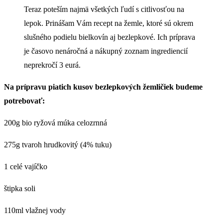
Teraz poteším najmä všetkých ľudí s citlivosťou na
lepok. Prinášam Vám recept na žemle, ktoré sú okrem
slušného podielu bielkovín aj bezlepkové. Ich príprava
je časovo nenáročná a nákupný zoznam ingrediencií
neprekročí 3 eurá.
Na prípravu piatich kusov bezlepkových žemličiek budeme
potrebovať:
200g bio ryžová múka celozrnná
275g tvaroh hrudkovitý (4% tuku)
1 celé vajíčko
štipka soli
110ml vlažnej vody