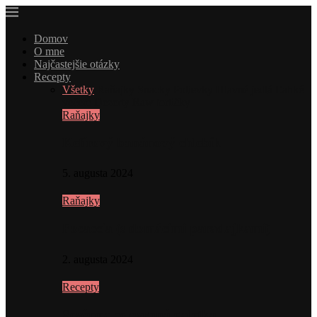
Domov
O mne
Najčastejšie otázky
Recepty
Všetky
Raňajky
Snacky
Polievky
Hlavné jedlá
Ľahké
večere
Dezerty
Raw tortičky
Raňajky
Kefírový banánový chlebík
5. augusta 2024
Raňajky
Focaccia (s domácimi paradajkami)
2. augusta 2024
Recepty
Sezónna celozrnná galetka