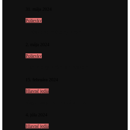
31. mája 2024
Polievky
Hráškovo mätový krém
2. mája 2024
Polievky
Feniklový krém s hráškom
15. februára 2024
Hlavné jedlá
Vegánsky paprikáš s hlivou
4. júla 2024
Hlavné jedlá