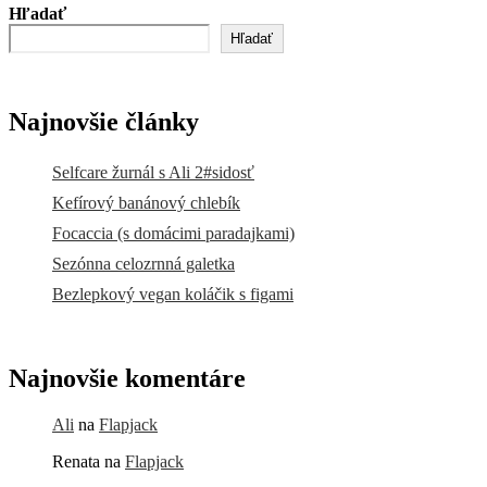
Hľadať
Hľadať
Najnovšie články
Selfcare žurnál s Ali 2#sidosť
Kefírový banánový chlebík
Focaccia (s domácimi paradajkami)
Sezónna celozrnná galetka
Bezlepkový vegan koláčik s figami
Najnovšie komentáre
Ali
na
Flapjack
Renata
na
Flapjack