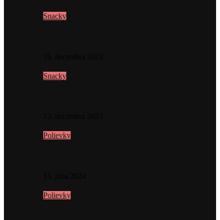
Snacky
Linecké koláčiky s makom
16. decembra 2023
Snacky
Pomarančovo kokosové crinkles sušienky
13. decembra 2023
Polievky
Karfiolový krém s pečeným cesnakom
13. júna 2024
Polievky
Poctivá hŕstková s pohánkou